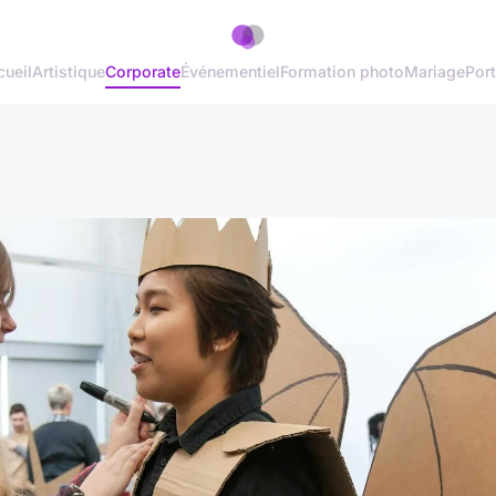
ueil
Artistique
Corporate
Événementiel
Formation photo
Mariage
Port