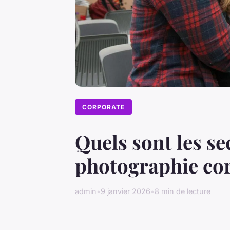
CORPORATE
Quels sont les s
photographie cor
admin
•
9 janvier 2026
•
8 min de lecture