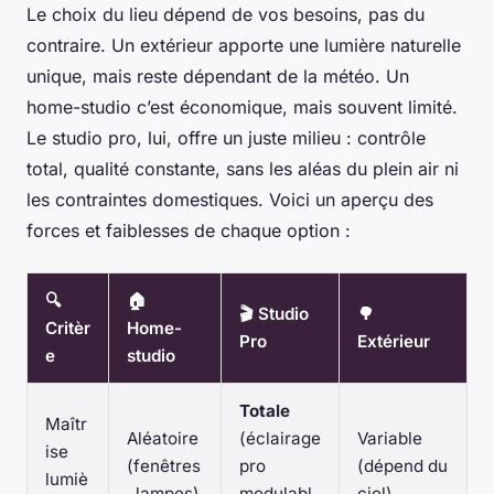
Le choix du lieu dépend de vos besoins, pas du
contraire. Un extérieur apporte une lumière naturelle
unique, mais reste dépendant de la météo. Un
home-studio c’est économique, mais souvent limité.
Le studio pro, lui, offre un juste milieu : contrôle
total, qualité constante, sans les aléas du plein air ni
les contraintes domestiques. Voici un aperçu des
forces et faiblesses de chaque option :
🔍
🏠
🎬 Studio
🌳
Critèr
Home-
Pro
Extérieur
e
studio
Totale
Maîtr
Aléatoire
(éclairage
Variable
ise
(fenêtres
pro
(dépend du
lumiè
, lampes)
modulabl
ciel)