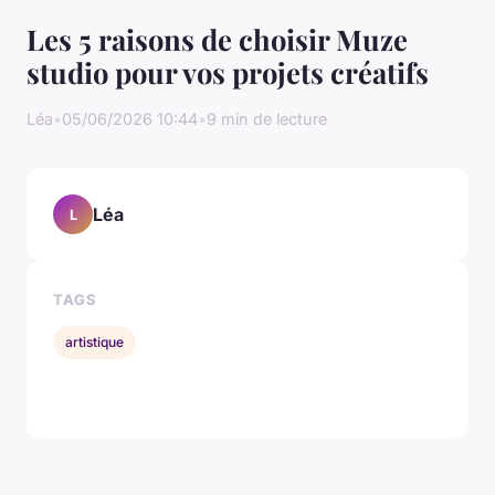
Les 5 raisons de choisir Muze
studio pour vos projets créatifs
Léa
•
05/06/2026 10:44
•
9 min de lecture
Léa
L
TAGS
artistique