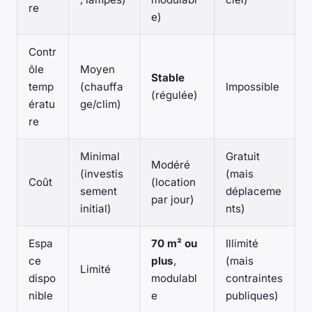
re
e)
Contr
ôle
Moyen
Stable
temp
(chauffa
Impossible
(régulée)
ératu
ge/clim)
re
Minimal
Gratuit
Modéré
(investis
(mais
Coût
(location
sement
déplaceme
par jour)
initial)
nts)
Espa
70 m² ou
Illimité
ce
plus
,
(mais
Limité
dispo
modulabl
contraintes
nible
e
publiques)